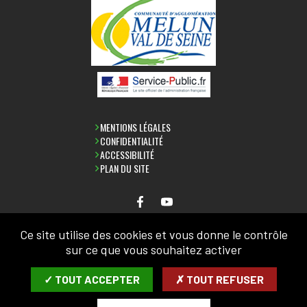
MENTIONS LÉGALES
CONFIDENTIALITÉ
ACCESSIBILITÉ
PLAN DU SITE
Ce site utilise des cookies et vous donne le contrôle
NEWSLETTER
sur ce que vous souhaitez activer
SAISIR VOTRE ADRESSE MAIL:
✓ TOUT ACCEPTER
✗ TOUT REFUSER