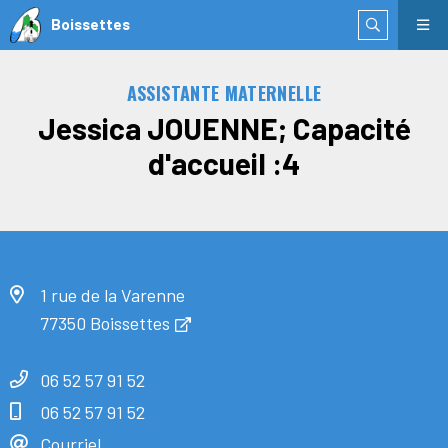
Boissettes
ASSISTANTE MATERNELLE
Jessica JOUENNE; Capacité
d'accueil :4
1 rue de la Varenne
77350 Boissettes
06 52 57 91 52
06 52 57 91 52
Courriel