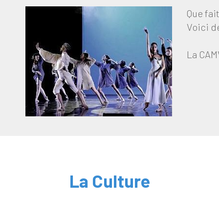
Que fai
Voici d
La CAMV
La Culture