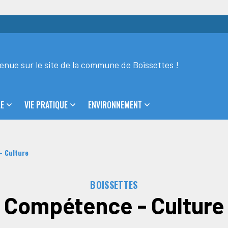
enue sur le site de la commune de Boissettes !
LE
VIE PRATIQUE
ENVIRONNEMENT
 Culture
BOISSETTES
Compétence - Culture