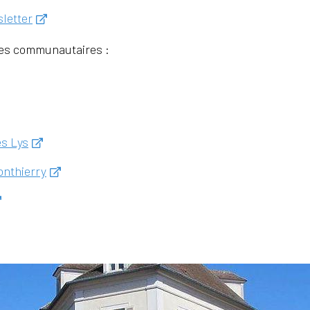
letter
ries communautaires :
es Lys
onthierry