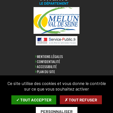
MENTIONS LÉGALES
CONFIDENTIALITÉ
ACCESSIBILITÉ
PLAN DU SITE
Ce site utilise des cookies et vous donne le contrôle
sur ce que vous souhaitez activer
NEWSLETTER
✓ TOUT ACCEPTER
✗ TOUT REFUSER
SAISIR VOTRE ADRESSE MAIL:
PERSONNALISER